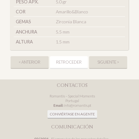
PESO APX.
5.0 gr
COR
Amarillo&Blanco
GEMAS
Zirconia Blanca
ANCHURA
5.5 mm
ALTURA
1.5 mm
< ANTERIOR
RETROCEDER
SIGUIENTE >
CONTACTOS
Romantis – Special Moments
Portugal
Email:
info@romantis.pt
CONVIÉRTASE EN AGENTE
COMUNICACIÓN
02/2021
- El amor vive de los pequeños detalles...