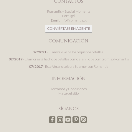
CONTACTOS
Romantis – Special Moments
Portugal
Email:
info@romantis.pt
CONVIÉRTASE EN AGENTE
COMUNICACIÓN
02/2021
- El amor vive de los pequeños detalles...
02/2019
- El amor está hecho de detalles como el anillo de compromiso Romantis
07/2017
- Este Verano celebra tu amor con Romantis
INFORMACIÓN
Términos y Condiciones
Mapa del sitio
SÍGANOS