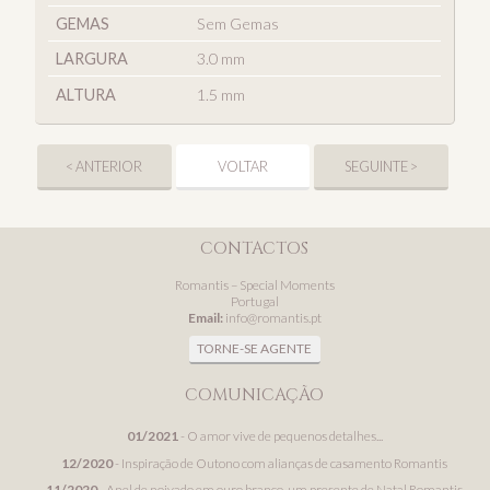
GEMAS
Sem Gemas
LARGURA
3.0 mm
ALTURA
1.5 mm
< ANTERIOR
VOLTAR
SEGUINTE >
CONTACTOS
Romantis – Special Moments
Portugal
Email:
info@romantis.pt
TORNE-SE AGENTE
COMUNICAÇÃO
01/2021
- O amor vive de pequenos detalhes...
12/2020
- Inspiração de Outono com alianças de casamento Romantis
11/2020
- Anel de noivado em ouro branco, um presente de Natal Romantis