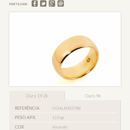
PARTILHAR:
Ouro 19.2k
Ouro 9k
REFERÊNCIA
OOALR003788
PESO APX.
12.0 gr
COR
Amarelo