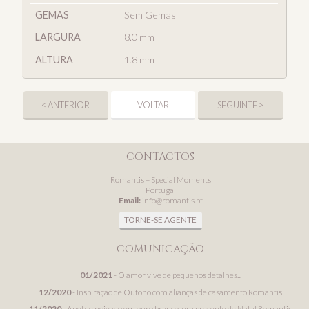
GEMAS
Sem Gemas
LARGURA
8.0 mm
ALTURA
1.8 mm
< ANTERIOR
VOLTAR
SEGUINTE >
CONTACTOS
Romantis – Special Moments
Portugal
Email:
info@romantis.pt
TORNE-SE AGENTE
COMUNICAÇÃO
01/2021
- O amor vive de pequenos detalhes...
12/2020
- Inspiração de Outono com alianças de casamento Romantis
11/2020
- Anel de noivado em ouro branco, um presente de Natal Romantis