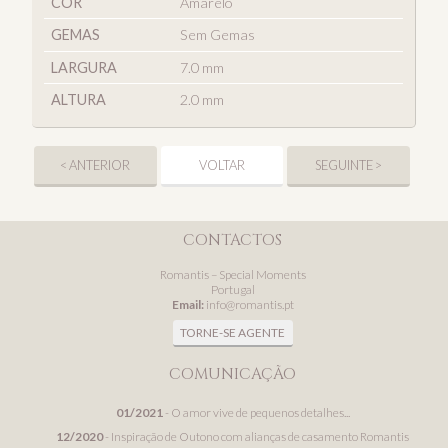
COR
Amarelo
GEMAS
Sem Gemas
LARGURA
7.0 mm
ALTURA
2.0 mm
< ANTERIOR
VOLTAR
SEGUINTE >
CONTACTOS
Romantis – Special Moments
Portugal
Email:
info@romantis.pt
TORNE-SE AGENTE
COMUNICAÇÃO
01/2021
- O amor vive de pequenos detalhes...
12/2020
- Inspiração de Outono com alianças de casamento Romantis