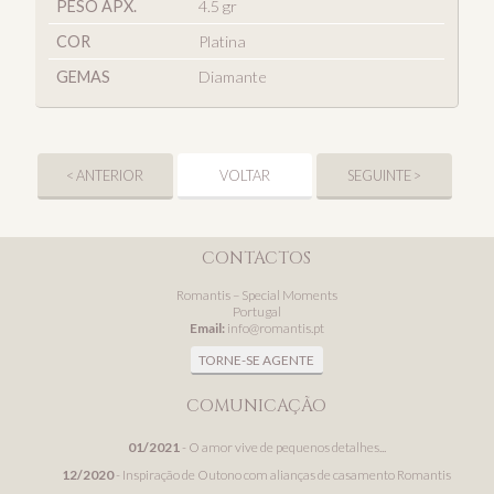
PESO APX.
4.5 gr
COR
Platina
GEMAS
Diamante
< ANTERIOR
VOLTAR
SEGUINTE >
CONTACTOS
Romantis – Special Moments
Portugal
Email:
info@romantis.pt
TORNE-SE AGENTE
COMUNICAÇÃO
01/2021
- O amor vive de pequenos detalhes...
12/2020
- Inspiração de Outono com alianças de casamento Romantis