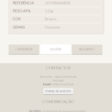
REFERÊNCIA
JOTRR006087B
PESO APX.
1.3 gr
COR
Branco
GEMAS
Diamante
< ANTERIOR
VOLTAR
SEGUINTE >
CONTACTOS
Romantis – Special Moments
Portugal
Email:
info@romantis.pt
TORNE-SE AGENTE
COMUNICAÇÃO
01/2021
- O amor vive de pequenos detalhes...